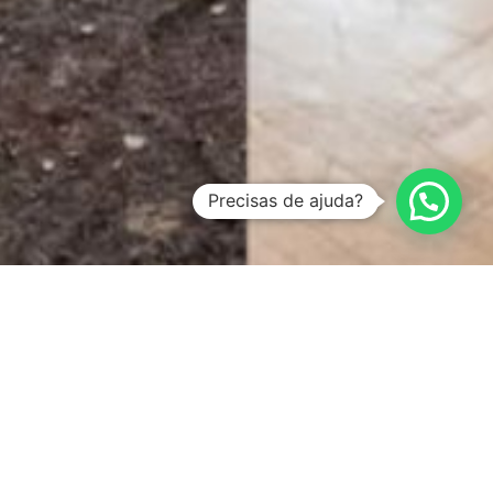
Precisas de ajuda?
MUITAS VEZES OS PROCESSOS DE RENOVAÇÃO
DEMANDAM DE OBRAS PARA MELHORAR E
ADEQUAR OS ESPAÇOS ÀS SUAS UTILIZAÇÕES. E
PARA TAIS, DISPONIBILIZAMOS SERVIÇOS DE
CONSTRUÇÃO CIVIL DE QUALIDADE.
O TRABALHO DE REMODELAÇÃO DO GABINETE.3
CONCENTRA TODOS OS SERVIÇOS QUE