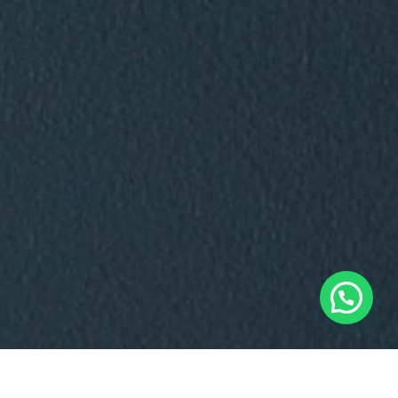
O GABINETE.3 AJUDA-O A ENCONTRAR